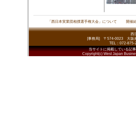
「西日本実業団相撲選手権大会」について
開催
西
[事務局] 〒574-0023 
TEL：072-875
当サイトに掲載している記事
Copyright(c) West Japan Busine