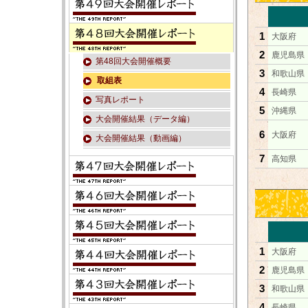
1
大阪府
2
鹿児島県
第48回大会開催概要
3
和歌山県
取組表
4
長崎県
写真レポート
5
沖縄県
大会開催結果（データ編）
6
大阪府
大会開催結果（動画編）
7
高知県
1
大阪府
2
鹿児島県
3
和歌山県
4
長崎県